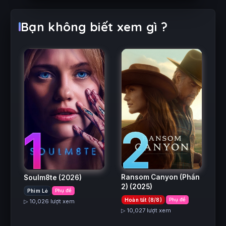
Bạn không biết xem gì ?
2
1
Ransom Canyon (Phần
Soulm8te
(2026)
2)
(2025)
Phim Lẻ
Phụ đề
Hoàn tất (8/8)
Phụ đề
▷ 10,026 lượt xem
▷ 10,027 lượt xem