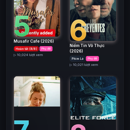
5
6
Musafir Cafe
(2026)
Niềm Tin Vô Thực
Hoàn tất (8/8)
Phụ đề
(2026)
▷ 10,024 lượt xem
Phim Lẻ
Phụ đề
▷ 10,021 lượt xem