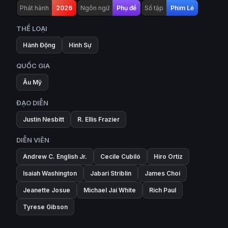
Phát hành
2026
Ngôn ngữ
Phụ đề
Số tập
Phim Lẻ
THỂ LOẠI
Hành Động
Hình Sự
QUỐC GIA
Âu Mỹ
ĐẠO DIỄN
Justin Nesbitt
R. Ellis Frazier
DIỄN VIÊN
Andrew C. English Jr.
Cecile Cubiló
Hiro Ortiz
Isaiah Washington
Jabari Striblin
James Choi
Jeanette Josue
Michael Jai White
Rich Paul
Tyrese Gibson