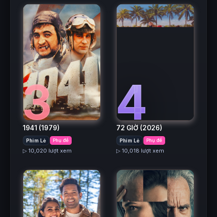
3
4
1941
(1979)
72 GIỜ
(2026)
Phim Lẻ
Phụ đề
Phim Lẻ
Phụ đề
▷ 10,020 lượt xem
▷ 10,018 lượt xem