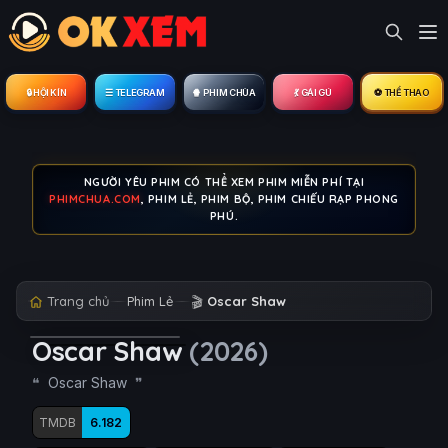
🔒︎ HỘI KÍN
☰ TELEGRAM
🍿 PHIM CHÙA
💃 GÁI GÚ
⚽ THỂ THAO
NGƯỜI YÊU PHIM CÓ THỂ XEM PHIM MIỄN PHÍ TẠI
PHIMCHUA.COM
, PHIM LẺ, PHIM BỘ, PHIM CHIẾU RẠP PHONG
PHÚ.
Trang chủ
Phim Lẻ
🎬
Oscar Shaw
Oscar Shaw
(2026)
Oscar Shaw
TMDB
6.182