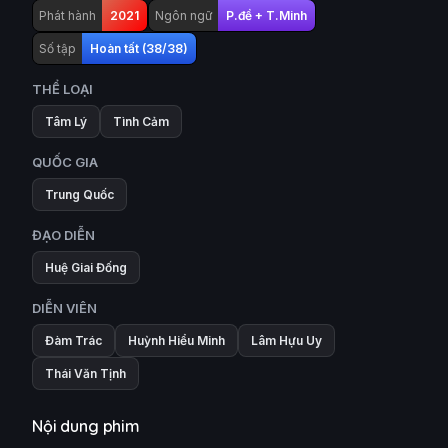
Phát hành
2021
Ngôn ngữ
P.đề + T.Minh
Số tập
Hoàn tất (38/38)
THỂ LOẠI
Tâm Lý
Tình Cảm
QUỐC GIA
Trung Quốc
ĐẠO DIỄN
Huệ Giai Đống
DIỄN VIÊN
Đàm Trác
Huỳnh Hiểu Minh
Lâm Hựu Uy
Thái Văn Tịnh
Nội dung phim