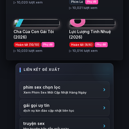
7
8
Phim Lẻ
Phụ đề
▷ 10,020 lượt xem
▷ 10,021 lượt xem
Cha Của Con Gái Tôi
Lực Lượng Tinh Nhuệ
(2026)
(2026)
Hoàn tất (10/10)
Phụ đề
Hoàn tất (6/6)
Phụ đề
▷ 10,033 lượt xem
▷ 10,014 lượt xem
phim sex chọn lọc
Xem Phim Sex Mới Cập Nhật Hàng Ngày
gái gọi uy tín
dịch vụ kín đáo cập nhật liên tục
truyện sex
kho truyện hấp dẫn mỗi ngày