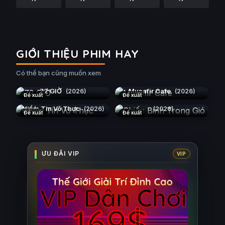
GIỚI THIỆU PHIM HAY
Có thể bạn cũng muốn xem
72 GIỜ
Musafir Cafe
(2026)
(2026)
Đề xuất
Đề xuất
Chiến Binh Trong Gió
Niềm Tin Vô Thực
(2026)
(2026)
Đề xuất
Đề xuất