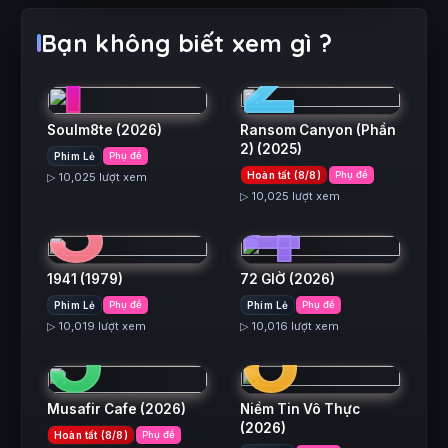
1
2
Bạn không biết xem gì ?
Soulm8te
(2026)
Ransom Canyon (Phần
2)
(2025)
Phim Lẻ
Phụ đề
3
4
Hoàn tất (8/8)
Phụ đề
▷ 10,025 lượt xem
▷ 10,025 lượt xem
1941
(1979)
72 GIỜ
(2026)
5
6
Phim Lẻ
Phụ đề
Phim Lẻ
Phụ đề
▷ 10,019 lượt xem
▷ 10,016 lượt xem
Musafir Cafe
(2026)
Niềm Tin Vô Thực
(2026)
Hoàn tất (8/8)
Phụ đề