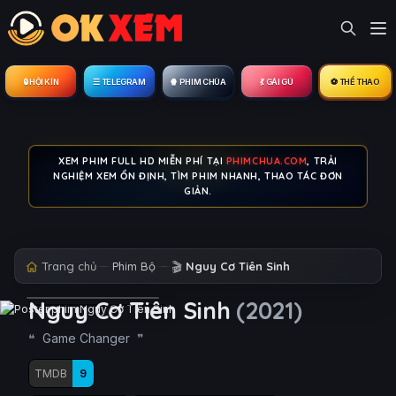
🔒︎ HỘI KÍN
☰ TELEGRAM
🍿 PHIM CHÙA
💃 GÁI GÚ
⚽ THỂ THAO
XEM PHIM FULL HD MIỄN PHÍ TẠI
PHIMCHUA.COM
, TRẢI
NGHIỆM XEM ỔN ĐỊNH, TÌM PHIM NHANH, THAO TÁC ĐƠN
GIẢN.
Trang chủ
Phim Bộ
🎬
Nguy Cơ Tiên Sinh
Nguy Cơ Tiên Sinh
(2021)
Game Changer
TMDB
9